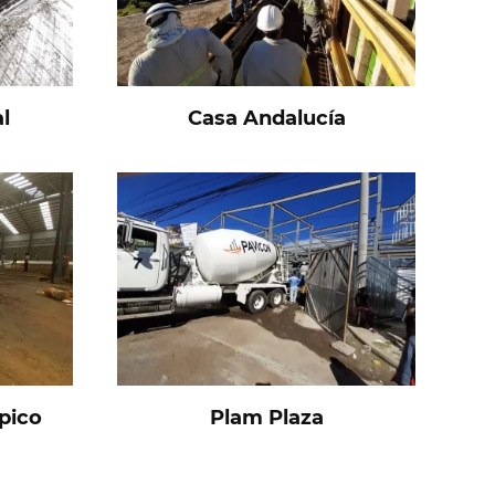
l
Casa Andalucía
Opico
Plam Plaza